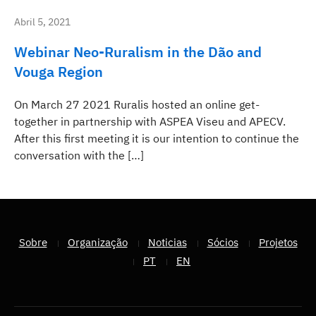
Abril 5, 2021
Webinar Neo-Ruralism in the Dão and
Vouga Region
On March 27 2021 Ruralis hosted an online get-
together in partnership with ASPEA Viseu and APECV.
After this first meeting it is our intention to continue the
conversation with the […]
Sobre
Organização
Noticias
Sócios
Projetos
PT
EN