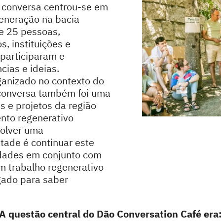
 conversa centrou-se em
eneração na bacia
de 25 pessoas,
s, instituições e
participaram e
cias e ideias.
rganizado no contexto do
 conversa também foi uma
s e projetos da região
ento regenerativo
volver uma
tade é continuar este
idades em conjunto com
m trabalho regenerativo
igado para saber
A questão central do Dão Conversation Café era