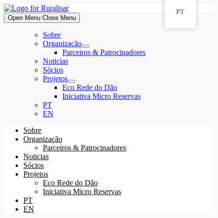
Skip
PT
to
Open Menu
Close Menu
content
Sobre
Organização
Show
Parceiros & Patrocinadores
sub
Noticias
menu
Sócios
Projetos
Show
Eco Rede do Dão
sub
Iniciativa Micro Reservas
menu
PT
EN
Sobre
Organização
Parceiros & Patrocinadores
Noticias
Sócios
Projetos
Eco Rede do Dão
Iniciativa Micro Reservas
PT
EN