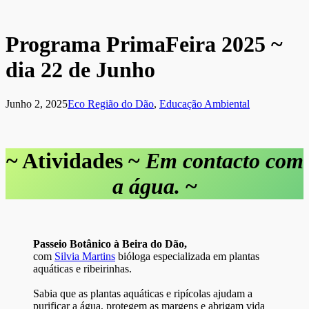
Programa PrimaFeira 2025 ~
dia 22 de Junho
Junho 2, 2025
Eco Região do Dão
,
Educação Ambiental
~ Atividades ~
Em contacto com
a água.
~
Passeio Botânico à Beira do Dão,
com
Silvia Martins
bióloga especializada em plantas
aquáticas e ribeirinhas.
Sabia que as plantas aquáticas e ripícolas ajudam a
purificar a água, protegem as margens e abrigam vida