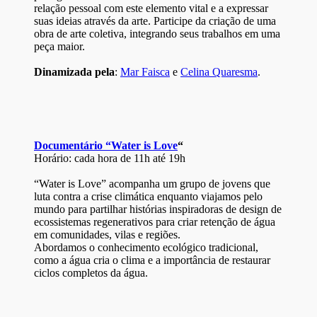
relação pessoal com este elemento vital e a expressar
suas ideias através da arte. Participe da criação de uma
obra de arte coletiva, integrando seus trabalhos em uma
peça maior.
Dinamizada pela
:
Mar Faisca
e
Celina Quaresma
.
Documentário “Water is Love
“
Horário: cada hora de 11h até 19h
“Water is Love” acompanha um grupo de jovens que
luta contra a crise climática enquanto viajamos pelo
mundo para partilhar histórias inspiradoras de design de
ecossistemas regenerativos para criar retenção de água
em comunidades, vilas e regiões.
Abordamos o conhecimento ecológico tradicional,
como a água cria o clima e a importância de restaurar
ciclos completos da água.